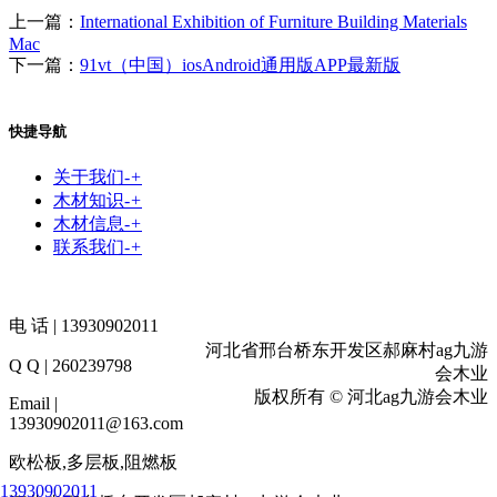
上一篇：
International Exhibition of Furniture Building Materials
Mac
下一篇：
91vt（中国）iosAndroid通用版APP最新版
快捷导航
关于我们
-
+
木材知识
-
+
木材信息
-
+
联系我们
-
+
电 话 | 13930902011
河北省邢台桥东开发区郝麻村ag九游
Q Q | 260239798
会木业
版权所有 © 河北ag九游会木业
Email |
13930902011@163.com
欧松板,多层板,阻燃板
13930902011