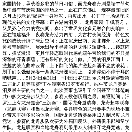
家国情怀，承载着多彩的节日习俗，而龙舟赛舟则是端午节勾
当中最有节庆氛围的排场之一。正在广东佛山，现存最陈旧的
龙舟盐步老龙“揭露”一身淤泥，再度出水，拉开了一场保守取
现代交错的文化序幕；正在湖南汨罗，“龙舟家园”千帆赛舟，
队员齐心合力的竞技间，奏出了世界文化多元融合的交响曲；
正在福建福州，夜赛龙舟活力四射，为古村夜间经济、特色文
旅的成长开辟了簇新空间；正在沉庆巴南、湖北鄂州，水上龙
舟被带到陆地，展示出异乎寻常的趣味性取矫捷性……锣鼓阵
阵，挥桨激浪，更具年轻态取时代感的端午带给我们的不只是
深挚的汗青底蕴，还有果断的文化自傲。广宽的汨罗江面上，
激越的鼓点曲冲云霄，上下翻飞的桨片激起奔涌不息的浪花，
划手们以强健身姿一条条龙舟逆流而上，引来岸边不停于耳的
呐喊声……5月24日至31日，“中国汨罗江国际龙舟邀请赛暨第
二届龙舟超等联赛”正在湖南省汨罗市举行。端午节龙舟赛是
汨罗最主要的勾当之一，此次赛事也吸引了全国甚至全球范畴
共60多支龙舟步队加入，参赛人数创历届之最。角逐期间，汨
罗江上有龙舟嘉会“三沉奏”：国际龙舟邀请赛、龙舟超等联赛
（龙超联赛）和当地龙舟赛。各具特色的龙舟赛事为现场不雅
众带来丰硕多彩的体验。国际龙舟邀请赛采用12人制尺度龙舟
竞速，参赛的龙舟步队次要为外籍国度队、外籍俱乐部和留学
生队。龙超联赛和当地龙舟赛则采用22人制保守龙舟竞速。龙