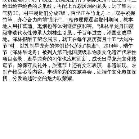
绘出绘声绘色的龙爪纹，再配上五彩斑斓的龙头，远了望去，
气势。村平易近们分成7组，跨坐正在竹龙舟上，双手紧握
竹竿，齐心合力向前“划行”。“相传屈原逗留鄂州期间，教本
地人用挂菖蒲、熏烟包等体例避瘟疫和害。”泽林旱龙舟国度
级非遗代表性传承人刘桂生引见，千百年过去，泽国变成旱
地。泽林报酬了留念屈原，就正在每年夏历蒲月十五“大端午
节”时，以扎制旱龙舟的体例替代茅船“祭逛”。2014年，端午
节（泽林旱龙舟）被列入第四批国度级非物质文化遗产代表性
项目名录，逛旱龙舟的习俗也应时而新，成长出旱龙舟文化旅
逛节。除保守典礼外，旅逛节上还有文艺表演、非遗展现、农
副产物品鉴等内容。丰硕多彩的文旅嘉会，让端午文化愈加深
切，分发逾越时空的魅力取荣耀。