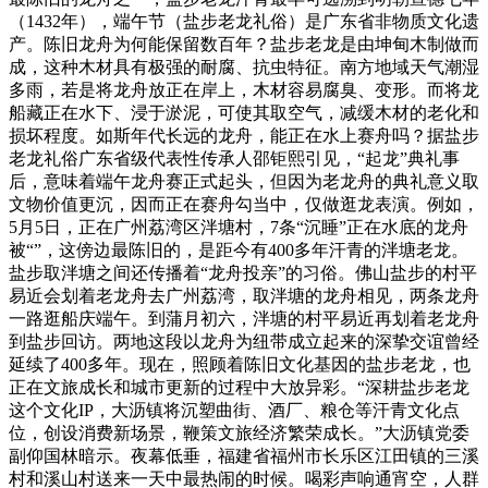
（1432年），端午节（盐步老龙礼俗）是广东省非物质文化遗
产。陈旧龙舟为何能保留数百年？盐步老龙是由坤甸木制做而
成，这种木材具有极强的耐腐、抗虫特征。南方地域天气潮湿
多雨，若是将龙舟放正在岸上，木材容易腐臭、变形。而将龙
船藏正在水下、浸于淤泥，可使其取空气，减缓木材的老化和
损坏程度。如斯年代长远的龙舟，能正在水上赛舟吗？据盐步
老龙礼俗广东省级代表性传承人邵钜熙引见，“起龙”典礼事
后，意味着端午龙舟赛正式起头，但因为老龙舟的典礼意义取
文物价值更沉，因而正在赛舟勾当中，仅做逛龙表演。例如，
5月5日，正在广州荔湾区泮塘村，7条“沉睡”正在水底的龙舟
被“”，这傍边最陈旧的，是距今有400多年汗青的泮塘老龙。
盐步取泮塘之间还传播着“龙舟投亲”的习俗。佛山盐步的村平
易近会划着老龙舟去广州荔湾，取泮塘的龙舟相见，两条龙舟
一路逛船庆端午。到蒲月初六，泮塘的村平易近再划着老龙舟
到盐步回访。两地这段以龙舟为纽带成立起来的深挚交谊曾经
延续了400多年。现在，照顾着陈旧文化基因的盐步老龙，也
正在文旅成长和城市更新的过程中大放异彩。“深耕盐步老龙
这个文化IP，大沥镇将沉塑曲街、酒厂、粮仓等汗青文化点
位，创设消费新场景，鞭策文旅经济繁荣成长。”大沥镇党委
副仰国林暗示。夜幕低垂，福建省福州市长乐区江田镇的三溪
村和溪山村送来一天中最热闹的时候。喝彩声响通宵空，人群