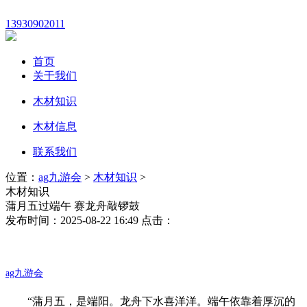
13930902011
首页
关于我们
木材知识
木材信息
联系我们
位置：
ag九游会
>
木材知识
>
木材知识
蒲月五过端午 赛龙舟敲锣鼓
发布时间：2025-08-22 16:49 点击：
ag九游会
“蒲月五，是端阳。龙舟下水喜洋洋。端午依靠着厚沉的