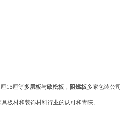
厘15厘等
多层板
与
欧松板
，
阻燃板
多家包装公司
家具板材和装饰材料行业的认可和青睐。