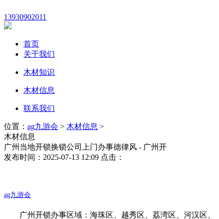
13930902011
首页
关于我们
木材知识
木材信息
联系我们
位置：
ag九游会
>
木材信息
>
木材信息
广州当地开锁换锁公司上门办事德律风 - 广州开
发布时间：2025-07-13 12:09 点击：
ag九游会
广州开锁办事区域：海珠区、越秀区、荔湾区、河汉区、